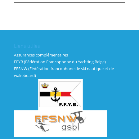
Liens utiles
Assurances complémentaires
FFYB (Fédération Francophone du Yachting Belge)
FFSNW (Fédération francophone de ski nautique et de
wakeboard)