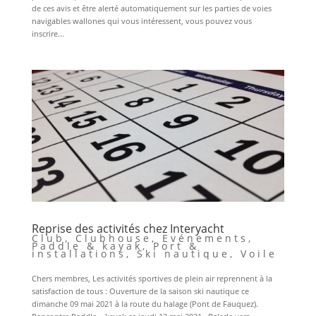
de ces avis et être alerté automatiquement sur les parties de voies
navigables wallones qui vous intéressent, vous pouvez vous
inscrire...
Reprise des activités chez Interyacht
Club
,
Clubhouse
,
Evénements
,
Paddle & kayak
,
Port &
installations
,
Ski nautique
,
Voile
Chers membres, Les activités sportives de plein air reprennent à la
satisfaction de tous : Ouverture de la saison ski nautique ce
dimanche 09 mai 2021 à la route du halage (Pont de Fauquez).