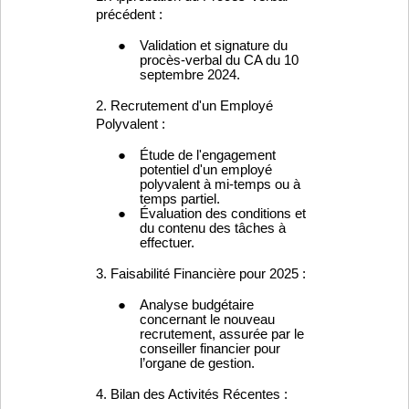
1
2
3
Prochaine
Liens utiles
Assurances complémentaires
FFYB (Fédération Francophone du Yachting Belge)
FFSNW (Fédération francophone de ski nautique et de
wakeboard)