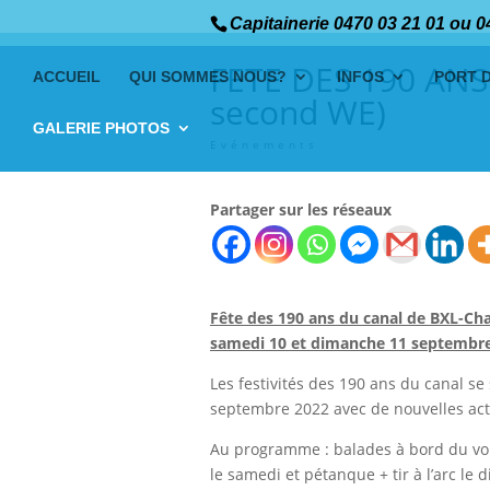
Capitainerie 0470 03 21 01 ou 0
FETE DES 190 AN
ACCUEIL
QUI SOMMES NOUS?
INFOS
PORT 
second WE)
GALERIE PHOTOS
Evénements
Partager sur les réseaux
Fête des 190 ans du canal de BXL-Char
samedi 10 et dimanche 11 septembr
Les festivités des 190 ans du canal s
septembre 2022 avec de nouvelles acti
Au programme : balades à bord du voili
le samedi et pétanque + tir à l’arc le