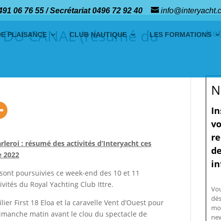
491 06 76 55 / Secrétariat 0496 72 92 40
info@interyacht.
S DU CANAL (résumé du
Not
DE PLAISANCE
CLUB NAUTIQUE
LES FORMATIONS
N
In
vo
re
leroi : résumé des activités d’Interyacht ces
de
e 2022
in
e sont poursuivies ce week-end des 10 et 11
vités du Royal Yachting Club Ittre.
Vo
dés
er First 18 Eloa et la caravelle Vent d’Ouest pour
mo
 dimanche matin avant le clou du spectacle de
new