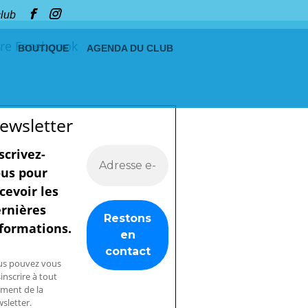
club
re Faceboook
BOUTIQUE
AGENDA DU CLUB
ewsletter
scrivez-
us pour
cevoir les
rnières
formations.
us pouvez vous
inscrire à tout
ment de la
sletter.