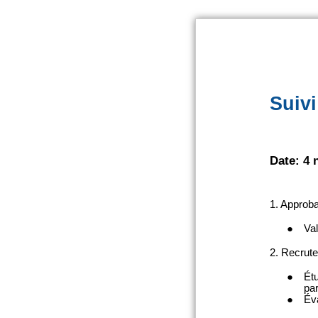
Liens utiles
Assurances complémentaires
FFYB (Fédération Francophone du Yachtin
Belge)
FFSNW (Fédération francophone de ski