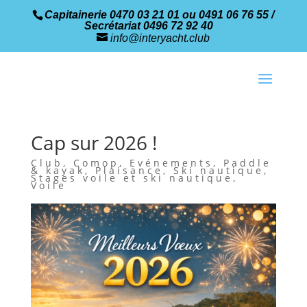
Capitainerie 0470 03 21 01 ou 0491 06 76 55 /
Secrétariat 0496 72 92 40
info@interyacht.club
Cap sur 2026 !
Club
,
Comop
,
Evénements
,
Paddle
& kayak
,
Plaisance
,
Ski nautique
,
Stages voile et ski nautique
,
Voile