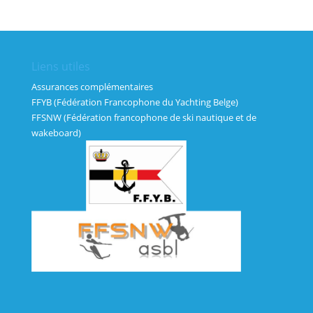
Liens utiles
Assurances complémentaires
FFYB (Fédération Francophone du Yachting Belge)
FFSNW (Fédération francophone de ski nautique et de
wakeboard)