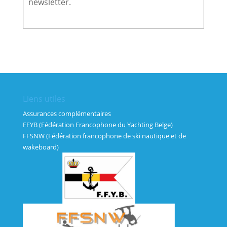
newsletter.
Liens utiles
Assurances complémentaires
FFYB (Fédération Francophone du Yachting Belge)
FFSNW (Fédération francophone de ski nautique et de
wakeboard)