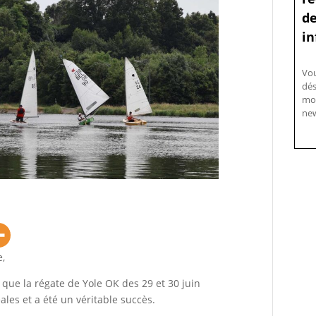
de
in
Vo
dés
mo
new
,
ue la régate de Yole OK des 29 et 30 juin
ales et a été un véritable succès.