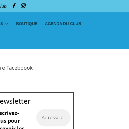
club
NS
BOUTIQUE
AGENDA DU CLUB
re Faceboook
ewsletter
scrivez-
us pour
cevoir les