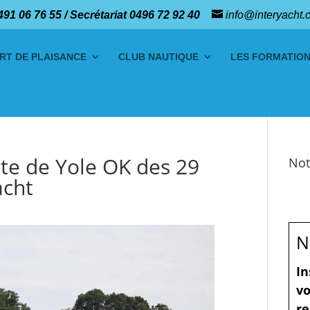
491 06 76 55 / Secrétariat 0496 72 92 40
info@interyacht.
RT DE PLAISANCE
CLUB NAUTIQUE
LES FORMATIO
ate de Yole OK des 29
Not
acht
N
In
vo
re