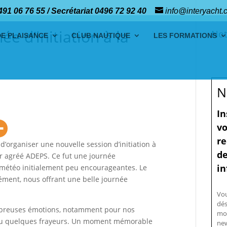
491 06 76 55 / Secrétariat 0496 72 92 40
info@interyacht.
ée d’initiation à la
Not
DE PLAISANCE
CLUB NAUTIQUE
LES FORMATIONS
N
In
vo
re
d’organiser une nouvelle session d’initiation à
de
ur agréé ADEPS. Ce fut une journée
in
 météo initialement peu encourageantes. Le
ément, nous offrant une belle journée
Vo
dés
mbreuses émotions, notamment pour nos
mo
écu quelques frayeurs. Un moment mémorable
new