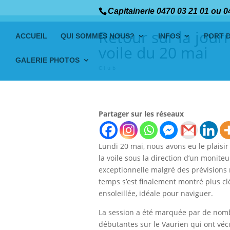
Capitainerie 0470 03 21 01 ou 0
Retour sur la journ
ACCUEIL
QUI SOMMES NOUS?
INFOS
PORT 
voile du 20 mai
GALERIE PHOTOS
Club
Partager sur les réseaux
Lundi 20 mai, nous avons eu le plaisir 
la voile sous la direction d’un monite
exceptionnelle malgré des prévisions
temps s’est finalement montré plus cl
ensoleillée, idéale pour naviguer.
La session a été marquée par de no
débutantes sur le Vaurien qui ont v