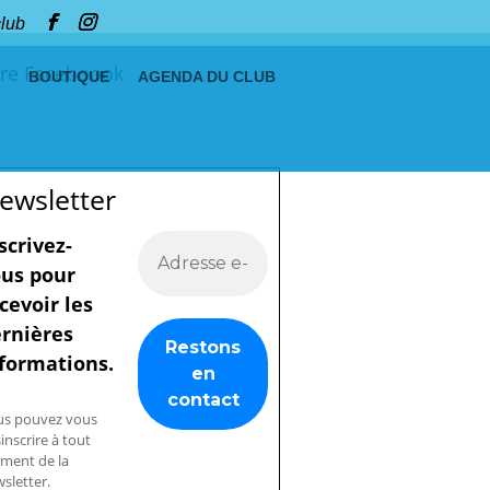
club
re Faceboook
BOUTIQUE
AGENDA DU CLUB
ewsletter
scrivez-
us pour
cevoir les
rnières
formations.
us pouvez vous
inscrire à tout
ment de la
sletter.