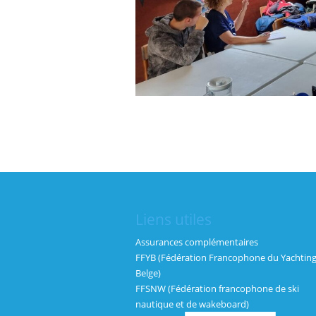
Liens utiles
Assurances complémentaires
FFYB (Fédération Francophone du Yachtin
Belge)
FFSNW (Fédération francophone de ski
nautique et de wakeboard)