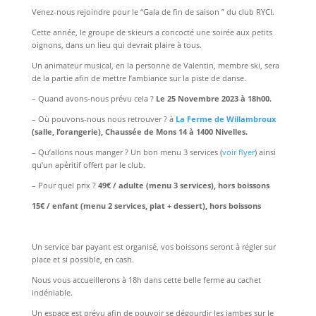
Venez-nous rejoindre pour le “Gala de fin de saison ” du club RYCI.
Cette année, le groupe de skieurs a concocté une soirée aux petits
oignons, dans un lieu qui devrait plaire à tous.
Un animateur musical, en la personne de Valentin, membre ski, sera
de la partie afin de mettre l’ambiance sur la piste de danse.
– Quand avons-nous prévu cela ?
Le 25 Novembre 2023 à 18h00.
– Où pouvons-nous nous retrouver ? à
La Ferme de Willambroux
(salle, l’orangerie), Chaussée de Mons 14 à 1400 Nivelles.
– Qu’allons nous manger ? Un bon menu 3 services (
voir flyer
) ainsi
qu’un apéritif offert par le club.
– Pour quel prix ?
49€ / adulte (menu 3 services), hors boissons
15€ / enfant (menu 2 services, plat + dessert), hors boissons
Un service bar payant est organisé, vos boissons seront à régler sur
place et si possible, en cash.
Nous vous accueillerons à 18h dans cette belle ferme au cachet
indéniable.
Un espace est prévu afin de pouvoir se dégourdir les jambes sur le