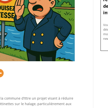
de
in
Vo
dés
mo
new
à la commune d’Ittre un projet visant à réduire
rottinettes sur le halage, particulièrement aux