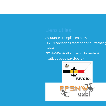
Liens utiles
Assurances complémentaires
FFYB (Fédération Francophone du Yachtin
Belge)
FFSNW (Fédération francophone de ski
nautique et de wakeboard)