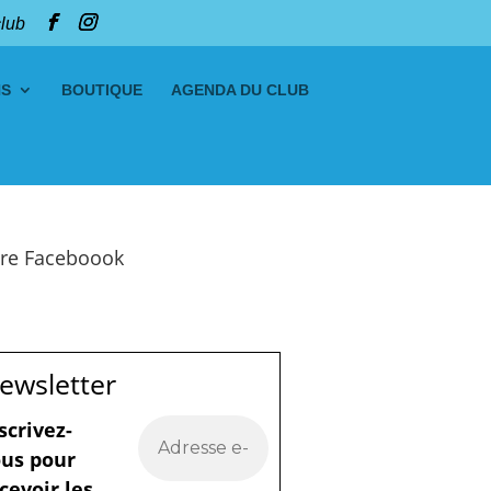
club
NS
BOUTIQUE
AGENDA DU CLUB
re Faceboook
ewsletter
scrivez-
us pour
cevoir les