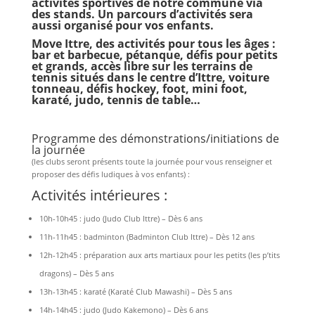
activités sportives de notre commune via
des stands. Un parcours d’activités sera
aussi organisé pour vos enfants.
Move Ittre, des activités pour tous les âges :
bar et barbecue, pétanque, défis pour petits
et grands, accès libre sur les terrains de
tennis situés dans le centre d’Ittre, voiture
tonneau, défis hockey, foot, mini foot,
karaté, judo, tennis de table…
Programme des démonstrations/initiations de
la journée
(les clubs seront présents toute la journée pour vous renseigner et
proposer des défis ludiques à vos enfants) :
Activités intérieures :
10h-10h45 : judo (Judo Club Ittre) – Dès 6 ans
11h-11h45 : badminton (Badminton Club Ittre) – Dès 12 ans
12h-12h45 : préparation aux arts martiaux pour les petits (les p’tits
dragons) – Dès 5 ans
13h-13h45 : karaté (Karaté Club Mawashi) – Dès 5 ans
14h-14h45 : judo (Judo Kakemono) – Dès 6 ans