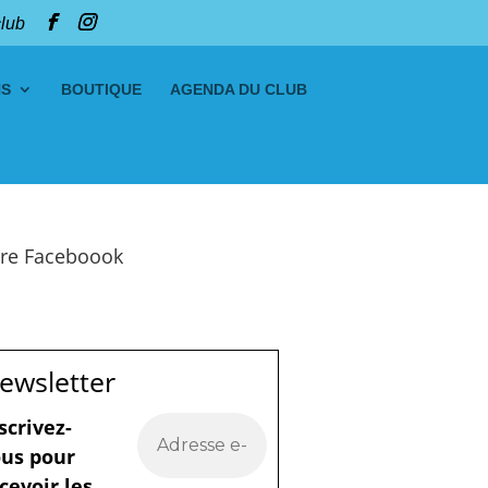
club
NS
BOUTIQUE
AGENDA DU CLUB
re Faceboook
ewsletter
scrivez-
us pour
cevoir les