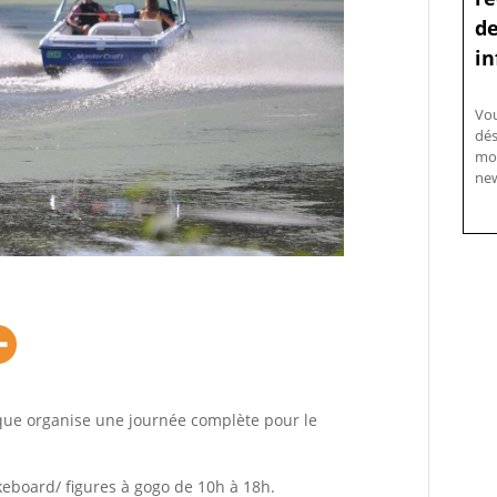
de
in
Vo
dés
mo
new
ique organise une journée complète pour le
.
eboard/ figures à gogo de 10h à 18h.