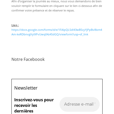
Afin d’organiser la journée au mieux, nous vous demandons de bien
vouloir remplir le formulaire en cliquant sur le lien ci-dessous afin de
confirmer votre présence et de réserver le repas.
Lien :
https://docs.google.com/forms/d/e/1FAIpQLSdl43wBScyYjPpBvl8xm4
Am-keRDbnvgVyIXPvUwq04z4SdGQ/viewform?usp=sf_link
Notre Faceboook
Newsletter
Inscrivez-vous pour
recevoir les
dernières