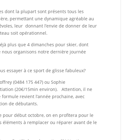
dont la plupart sont présents tous les
ière, permettant une dynamique agréable au
névoles, leur donnant l’envie de donner de leur
eau soit opérationnel.
 déjà plus que 4 dimanches pour skier, dont
e nous organisons notre dernière journée
us essayer à ce sport de glisse fabuleux?
Joffrey (0484 175 447) ou Sophie
tiation (20€/15min environ). Attention, il ne
 formule revient l’année prochaine, avec
tion de débutants.
e pour début octobre, on en profitera pour le
des éléments à remplacer ou réparer avant de le