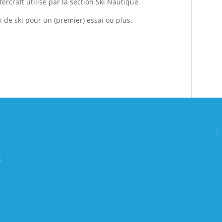
tercraft utilisé par la section Ski Nautique.
 de ski pour un (premier) essai ou plus.
L
g