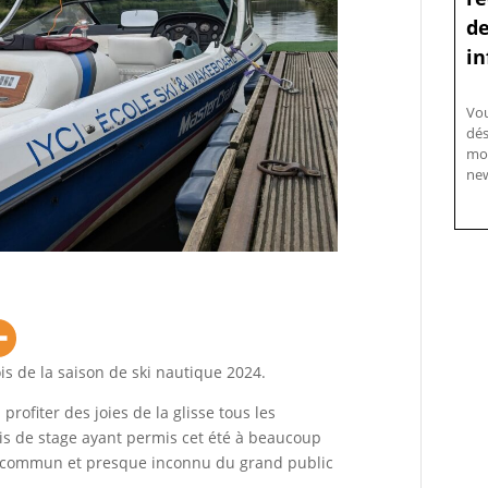
de
in
Vo
dés
mo
new
ois de la saison de ski nautique 2024.
profiter des joies de la glisse tous les
s de stage ayant permis cet été à beaucoup
eu commun et presque inconnu du grand public