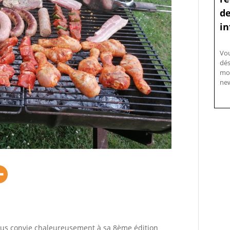
de
in
Vo
dés
mo
new
vous convie chaleureusement à sa 8ème édition