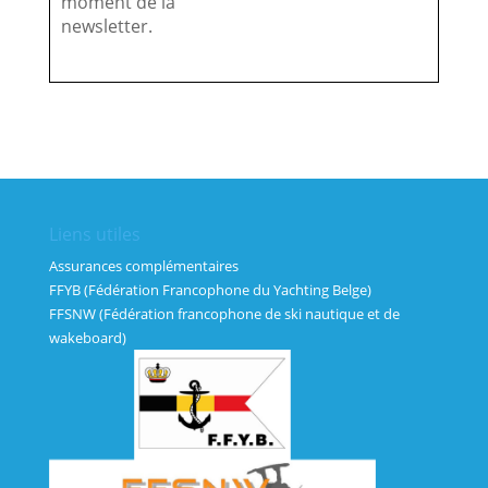
moment de la
newsletter.
Liens utiles
Assurances complémentaires
FFYB (Fédération Francophone du Yachting Belge)
FFSNW (Fédération francophone de ski nautique et de
wakeboard)