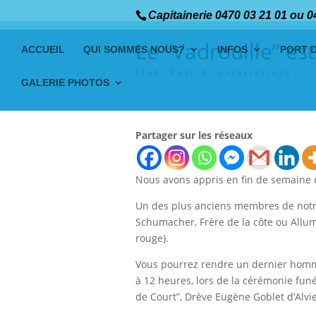
Capitainerie 0470 03 21 01 ou 0
Le “Vadrouille” es
ACCUEIL
QUI SOMMES NOUS?
INFOS
PORT 
Club
,
Port & installations
GALERIE PHOTOS
Partager sur les réseaux
Nous avons appris en fin de semaine 
Un des plus anciens membres de notre
Schumacher, Frère de la côte ou Allume
rouge).
Vous pourrez rendre un dernier hom
à 12 heures, lors de la cérémonie fu
de Court”, Drève Eugène Goblet d’Alvie