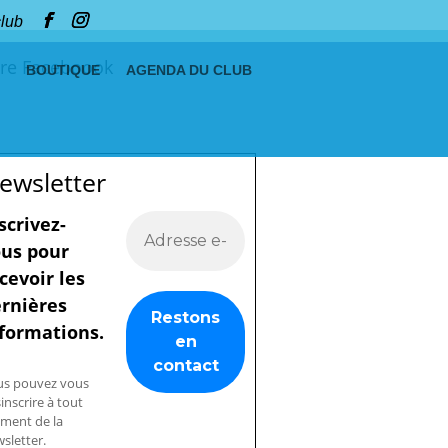
club
re Faceboook
BOUTIQUE
AGENDA DU CLUB
ewsletter
scrivez-
us pour
cevoir les
rnières
formations.
us pouvez vous
inscrire à tout
ment de la
sletter.