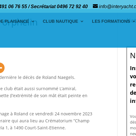
491 06 76 55 / Secrétariat 0496 72 92 40
info@interyacht.
t orphelin
Not
DE PLAISANCE
CLUB NAUTIQUE
LES FORMATIONS
N
In
vo
dernière le décès de Roland Naegels.
re
 club était aussi surnommé L’amiral,
de
tte (l’extrémité de son mât était peinte en
in
mage à Roland ce vendredi 24 novembre 2023
Vo
néraire qui aura lieu au Crématorium “Champ
dés
la 1, à 1490 Court-Saint-Etienne.
mo
new