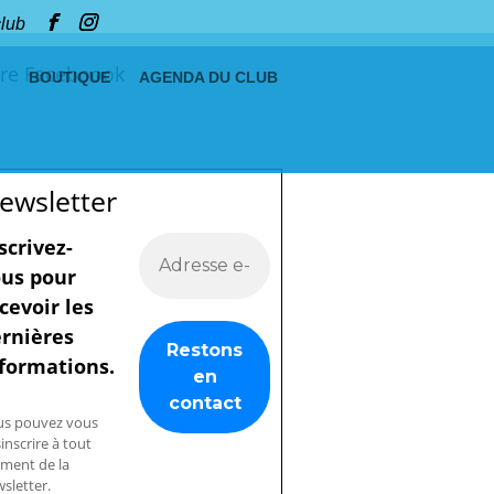
club
re Faceboook
BOUTIQUE
AGENDA DU CLUB
ewsletter
scrivez-
us pour
cevoir les
rnières
formations.
us pouvez vous
inscrire à tout
ment de la
sletter.