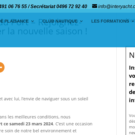
491 06 76 55 / Secrétariat 0496 72 92 40
info@interyacht.
u Port – Rejoignez-
Not
DE PLAISANCE
CLUB NAUTIQUE
LES FORMATIONS
 la nouvelle saison !
N
In
vo
re
de
avec lui, l’envie de naviguer sous un soleil
in
Vo
dans les meilleures conditions, nous
dés
rt ce samedi 23 mars 2024
. C’est une occasion
mo
re soin de notre bel environnement et
new