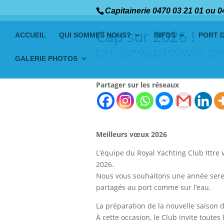
Capitainerie 0470 03 21 01 ou 0
Cap sur 2026 !
ACCUEIL
QUI SOMMES NOUS?
INFOS
PORT 
Club
,
Comop
,
Evénements
,
Pad
nautique
,
Stages voile et ski
GALERIE PHOTOS
Partager sur les réseaux
Meilleurs vœux 2026
L’équipe du Royal Yachting Club Ittre
2026.
Nous vous souhaitons une année sere
partagés au port comme sur l’eau.
La préparation de la nouvelle saison
À cette occasion, le Club invite toute