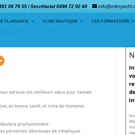
491 06 76 55 / Secrétariat 0496 72 92 40
info@interyacht.
Not
DE PLAISANCE
CLUB NAUTIQUE
LES FORMATIONS
dle & kayak
,
Plaisance
,
Ski
 nautique
,
Voile
N
In
vo
re
de
 vous adresse ses meilleurs vœux pour l’année
in
ine, en bonne santé, et riche de moments
Vo
dés
 débutera prochainement.
mo
s les personnes désireuses de s’impliquer
new