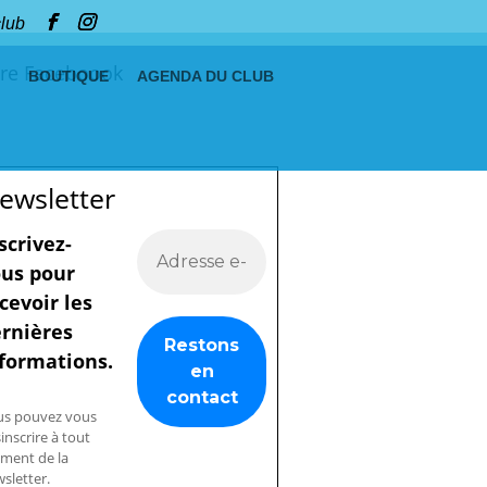
club
re Faceboook
BOUTIQUE
AGENDA DU CLUB
ewsletter
scrivez-
us pour
cevoir les
rnières
formations.
us pouvez vous
inscrire à tout
ment de la
sletter.