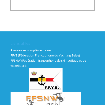
Liens utiles
Assurances complémentaires
FFYB (Fédération Francophone du Yachting Belge)
FFSNW (Fédération francophone de ski nautique et de
wakeboard)