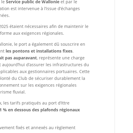
r le
Service public de Wallonie
et par le
dation est intervenue à l’issue d’échanges
nées.
025 étaient nécessaires afin de maintenir le
forme aux exigences régionales.
lonie, le port a également dû souscrire en
ant
les pontons et installations fixes
.
ait pas auparavant
, représente une charge
aujourd’hui d’assurer les infrastructures du
licables aux gestionnaires portuaires. Cette
volonté du Club de sécuriser durablement la
tionnement sur les exigences régionales
risme fluvial.
, les tarifs pratiqués au port d’Ittre
61 % en dessous des plafonds régionaux
tivement fixés et annexés au règlement