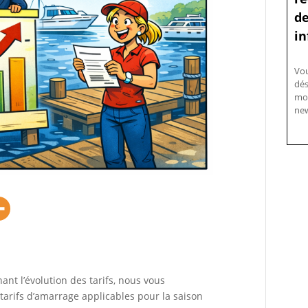
de
in
Vo
dés
mo
new
ant l’évolution des tarifs, nous vous
s tarifs d’amarrage applicables pour la saison