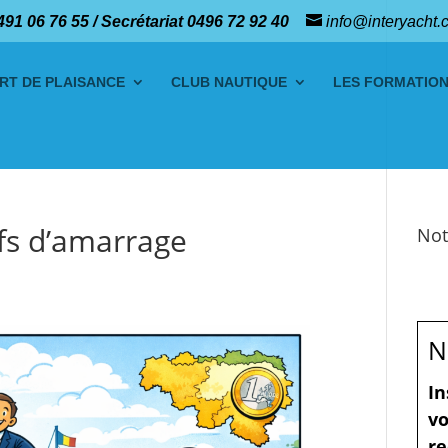
491 06 76 55 / Secrétariat 0496 72 92 40
info@interyacht.
RT DE PLAISANCE
CLUB NAUTIQUE
LES FORMATIO
ifs d’amarrage
Not
N
In
vo
re