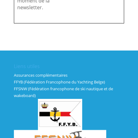
moment de la
newsletter.
Liens utiles
Assurances complémentaires
FFYB (Fédération Francophone du Yachting Belge)
FFSNW (Fédération francophone de ski nautique et de
wakeboard)