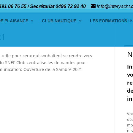
491 06 76 55 / Secrétariat 0496 72 92 40
info@interyacht.
Not
DE PLAISANCE
CLUB NAUTIQUE
LES FORMATIONS
21
N
utile pour ceux qui souhaitent se rendre vers
du SNEF Club centralise les demandes pour
In
munication: Ouverture de la Sambre 2021
vo
re
de
in
Vo
dés
mo
new