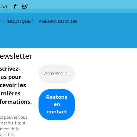
club
re Faceboook
BOUTIQUE
AGENDA DU CLUB
ewsletter
scrivez-
us pour
cevoir les
rnières
formations.
us pouvez vous
inscrire à tout
ment de la
sletter.