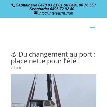
Capitainerie 0470 03 21 01 ou 0491 06 76 55 /
Secrétariat 0496 72 92 40
info@interyacht.club
⚓ Du changement au port :
place nette pour l’été !
Club